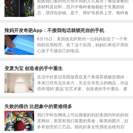
如图我们看到照片用不同的方式展示了每道菜肴的
原材料及佐料，照片中每样食物都处于失重的状
态，漂浮在炒锅、盘子、烤炉等厨具上空。每样食
材在拍照前都进行了妥善分配，无论是在数量上还
是营养搭配价值上，都体现了每道菜式里各种食材
辣妈开发奇葩App：不接我电话就锁死你的手机
的精确含量，且食材在落入盛放容器之前也
8月15日，美国德克萨斯州一位妈妈创造了一个奇
特的应用程序。有了这个应用，妈妈们再也不用担
心孩子不接自己的电话。
变废为宝 创造者的手中重生
生活中好多旧东西放置在某个角落容易被忽视掉，
本来已经失去生命力，失去生存意义的物品，但这
些所谓的“废品”在艺术家、创造者的手中重生。废
品艺术努力地唤起人们对环保的重视，同时激发艺
术家们用不同素材创作的灵感。
失败的模仿 比想象中的要难得多
我们平时在网络上可以搜索的到好多国内外的的创
意网站，那里有我们喜爱的美食，唯美的图片，好
多有创意的工艺品。因此好多女性朋友会收到启
发，很乐意动手去模仿，但看似简单的东西，模仿