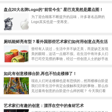
盘点20大名牌Logo的“前世今生” 星巴克竟然是露点图！
为了迎合顾客不断提升的品味，许多著名品牌的
Logo其实也是一变再变。
厕纸能鲜亮有型？看外国那些艺术家们如何用创意点亮生活
曾经有人说过，生活中并不缺乏美，而是缺乏发现
美的眼睛，这话一点都不假。在生活中有许多人们
早已司空见惯的事物，经过一些创意人士的妙手改
良与修饰，就成功变身为美妙的艺术品。
如此有创意楼梯台阶,再也不怕走楼梯了！
现在人们对走楼梯也是有恐惧的，然而楼梯台阶是
我们日常生活中肯定会接触和见到的事物，那么你
见过最有创意的台阶是什么样的呢？ 今天我们看
看下面一组有创意漂亮的楼梯台阶，保证你走多高
都不会累。下面一起来看看吧！
艺术家们有趣的创意：漂浮在空中的食材艺术