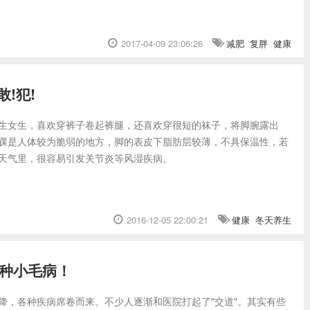
2017-04-09 23:06:26
减肥
复胖
健康
!犯!
生女生，喜欢穿裤子卷起裤腿，还喜欢穿很短的袜子，将脚腕露出
踝是人体较为脆弱的地方，脚的表皮下脂肪层较薄，不具保温性，若
天气里，很容易引发关节炎等风湿疾病。
2016-12-05 22:00:21
健康
冬天养生
7种小毛病！
降，各种疾病席卷而来。不少人逐渐和医院打起了"交道"。其实有些