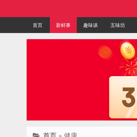
首页
新鲜事
趣味谈
五味坊
首页
» 健康