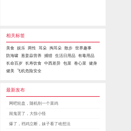
相关标签
美食
娱乐
两性
耳朵
掏耳朵
散步
世界趣事
防海啸
葱姜蒜营养
捕猎
生活日用品
有毒用品
长命百岁
长寿饮食
中西差异
包菜
卷心菜
健身
健美
飞机危险安全
最新发布
网吧轮盘，随机削一个菜鸡
闹鬼罢了，大惊小怪
爆了，裆鸡立断，妹子看了啥想法