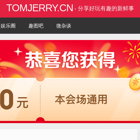
TOMJERRY.CN
- 分享好玩有趣的新鲜事
娱乐圈
趣图吧
微杂谈