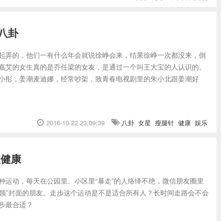
八卦
起弄的，他们一有什么年会就说徐峥会来，结果徐峥一次都没来，倒
嘉艾的女生真的是乔任梁的女友，是通过一个叫王大宝的人认识的。
小彤，姜潮麦迪娜，经常吵架，致青春电视剧里的朱小北跟姜潮好
2016-10-22 23:09:39
八卦
女星
瘦腿针
健康
娱乐
益健康
种运动，每天在公园里、小区里“暴走”的人络绎不绝，微信朋友圈里
“占领”封面的朋友。走步这个运动是不是适合所有人？长时间走路会不会
步最合适？