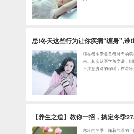
忌!冬天这些行为让你疾病“缠身”,谁!敢
现在很多爱美又很时尚的男
来。其实从医学角度讲，脚
不注意脚踝的保暖，在湿冷
【养生之道】教你一招，搞定冬季2
寒冷的冬季，随着气温的下