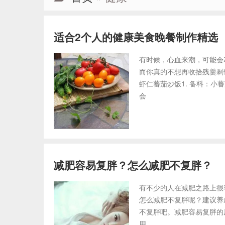
适合2个人的健康美食晚餐制作精选
有时候，心血来潮，可能会
而你真的不想再收拾残羹剩
虾仁蕃茄炒饭1. 备料：小
会
减肥容易复胖？怎么减肥不复胖？
有不少的人在减肥之路上很
怎么减肥不复胖呢？建议养
不复胖吧。减肥容易复胖的
用