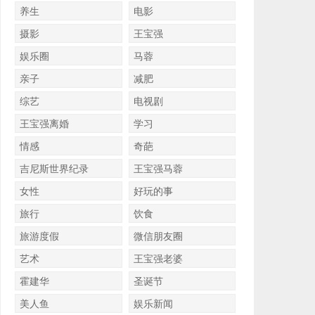
养生
电影
摄影
王宝强
娱乐圈
马蓉
亲子
减肥
综艺
电视剧
王宝强离婚
学习
情感
奇葩
吉尼斯世界纪录
王宝强马蓉
女性
好玩的事
旅行
饮食
旅游度假
微信朋友圈
艺术
王宝强老婆
霍建华
圣诞节
美人鱼
娱乐新闻