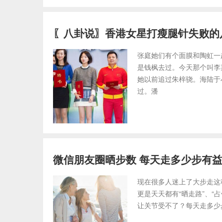
〖八卦说〗香港女星打瘦腿针失败的
张庭她们有个面膜和陶虹一
是钱枫去过。今天那个叫李
她以前追过朱梓骁。海陆于
过。潘
微信朋友圈晒步数 每天走多少步有
现在很多人迷上了大步走这
更是天天都有“晒走路”、
让关节受不了？每天走多少