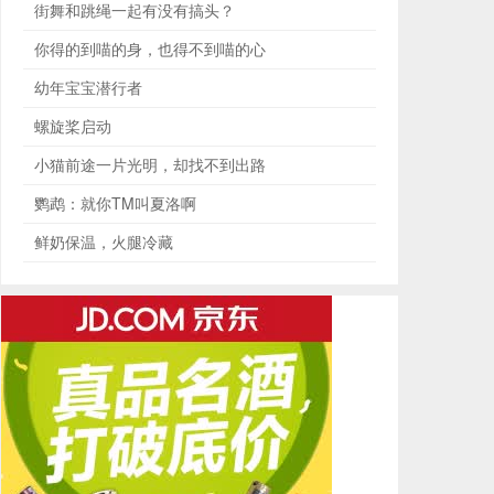
街舞和跳绳一起有没有搞头？
你得的到喵的身，也得不到喵的心
幼年宝宝潜行者
螺旋桨启动
小猫前途一片光明，却找不到出路
鹦鹉：就你TM叫夏洛啊
鲜奶保温，火腿冷藏