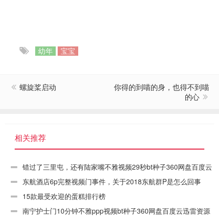
幼年
宝宝
螺旋桨启动
你得的到喵的身，也得不到喵
的心
相关推荐
错过了三里屯，还有陆家嘴不雅视频29秒bt种子360网盘百度云
迅雷资源链接下载
东航酒店6p完整视频门事件，关于2018东航群P是怎么回事
15款最受欢迎的蛋糕排行榜
南宁护士门10分钟不雅ppp视频bt种子360网盘百度云迅雷资源