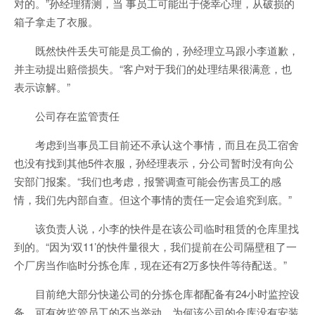
对的。”孙经理猜测，当 事员工可能出于侥幸心理，从破损的
箱子拿走了衣服。
既然快件丢失可能是员工偷的，孙经理立马跟小李道歉，
并主动提出赔偿损失。“客户对于我们的处理结果很满意，也
表示谅解。”
公司存在监管责任
考虑到当事员工目前还不承认这个事情，而且在员工宿舍
也没有找到其他5件衣服，孙经理表示，分公司暂时没有向公
安部门报案。“我们也考虑，报警调查可能会伤害员工的感
情，我们先内部自查。但这个事情的责任一定会追究到底。”
该负责人说，小李的快件是在该公司临时租赁的仓库里找
到的。“因为‘双11’的快件量很大，我们提前在公司隔壁租了一
个厂房当作临时分拣仓库，现在还有2万多快件等待配送。”
目前绝大部分快递公司的分拣仓库都配备有24小时监控设
备，可有效监管员工的不当举动。为何该公司的仓库没有安装