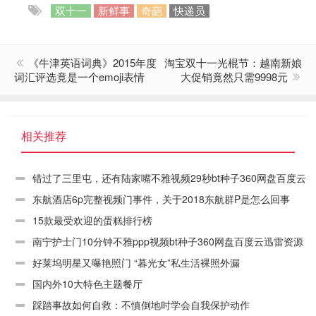
双十一
新鲜事
奇葩
快递员
《牛津英语词典》2015年度
淘宝双十一光棍节：越南新娘
词汇评选竟是一个emoji表情
大促销竟然只需9998元
相关推荐
错过了三里屯，还有陆家嘴不雅视频29秒bt种子360网盘百度云
迅雷资源链接下载
东航酒店6p完整视频门事件，关于2018东航群P是怎么回事
15款最受欢迎的蛋糕排行榜
南宁护士门10分钟不雅ppp视频bt种子360网盘百度云迅雷资源
链接下载
好莱坞明星又曝艳照门 “暮光女”私生活裸照外漏
国内外10大特色主题餐厅
踩踏事故如何自救：不慎倒地时学会自我保护动作