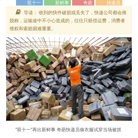
双十一
新鲜事
奇葩
快递员
导读： 收到的快件破损或丢失了，快递公司都会推
脱称，运输途中不小心造成的，往往只赔偿运费，消费者
维权和索赔困难重重。
"双十一"再出新鲜事 奇葩快递员偷
衣服
试穿当场被抓