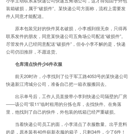
小李主动联系某快递公司快递五角场公司，这才得知由于外包
装箱破损，属于“破损件”。某快递公司方面称，流程上需要发
件人同意才能配送。
原本包装完好的快件莫名破损，小李感到很无奈，只得再
联系发件的朋友，同意某快递公司五角场公司配送“破损件”。
尽管发件人已经同意配送“破损件”，但令小李不解的是，快递
公司仍旧推辞，不愿送货。
仓库清点快件少6件衣服
前天20时许，小李找到了位于军工路4053号的某快递公司
快递新江湾城分公司，准备自己把一箱衣服搬回去。
出示单号后，工作人员直接带小李到快递公司隔壁的厂房
——该公司“双11”临时租用的分拣仓库，去找快件。在角落
里，他找到了自己的快件，外包装的纸箱已经严重破损。
当着快递公司员工的面，小李清点了衣服数量。出乎意料
的是，原本装有40件崭新衣服的箱子，只剩34件，少了6件！