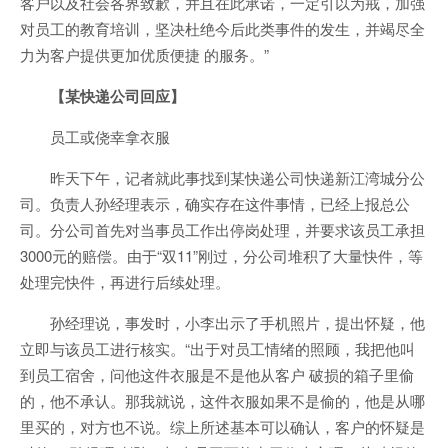
客户以及社会各界致歉，并且在此承诺，一定引以为戒，加强
对员工的教育培训，坚决杜绝今后此类事件的发生，并竭尽全
力为客户提供更加优质便捷 的服务。”
【某快递公司回应】
员工或侥幸拿衣服
昨天下午，记者就此事找到某快递公司快递新江湾城分公
司。负责人孙经理表示，确实存在这件事情，已经上报总公
司。分公司首先对当事员工作出停岗处理，并要求该员工承担
3000元的赔偿。由于“双11”刚过，分公司堆积了大量快件，等
处理完快件，再进行后续处理。
孙经理说，事发时，小李出示了手机照片，提出怀疑，他
立即与该员工进行核实。“出于对员工情绪的照顾，我把他叫
到员工宿舍，问他这件衣服是不是他从客户 破损的箱子里偷
的，他不承认。那我就说，这件衣服如果不是偷的，他是从哪
里买的，对方也不说。综上所述基本可以确认，客户的怀疑是