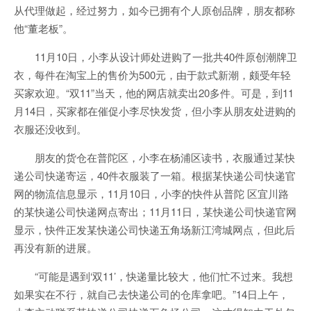
从代理做起，经过努力，如今已拥有个人原创品牌，朋友都称
他“董老板”。
11月10日，小李从设计师处进购了一批共40件原创潮牌卫
衣，每件在淘宝上的售价为500元，由于款式新潮，颇受年轻
买家欢迎。“双11”当天，他的网店就卖出20多件。可是，到11
月14日，买家都在催促小李尽快发货，但小李从朋友处进购的
衣服还没收到。
朋友的货仓在普陀区，小李在杨浦区读书，衣服通过某快
递公司快递寄运，40件衣服装了一箱。根据某快递公司快递官
网的物流信息显示，11月10日，小李的快件从普陀 区宜川路
的某快递公司快递网点寄出；11月11日，某快递公司快递官网
显示，快件正发某快递公司快递五角场新江湾城网点，但此后
再没有新的进展。
“可能是遇到‘双11’，快递量比较大，他们忙不过来。我想
如果实在不行，就自己去快递公司的仓库拿吧。”14日上午，