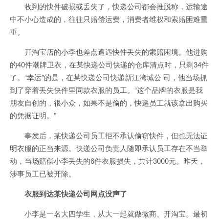
收到的快件破损或丢失了，快递公司都会推脱称，运输途
中不小心造成的，往往只赔偿运费，消费者维权和索赔困难重
重。
开
淘宝
店的小李也差点遭遇快件丢失的索赔困境。他进购
的40件潮牌卫衣，在某快递公司快递的仓库清点时，只剩34件
了。“幸运”的是，在某快递公司快递新江湾城公 司，他当场抓
到了穿着丢失快件里同款衣服的员工。“这个品牌的衣服是我
朋友自创的，很小众，如果不是偷的，快递员工就该拿出购买
的凭据证明。”
事发后，某快递公司员工拒不承认偷窃快件，但也无法证
明衣服的正当来源。快递公司负责人随即承认员工存在不当举
动，当场赔偿小李丢失的6件衣服损失，共计3000元。昨天，
涉事员工已被开除。
衣服到达某快递公司网点没声了
小李是一名大四学生，从大一起就做微商、开淘宝。最初