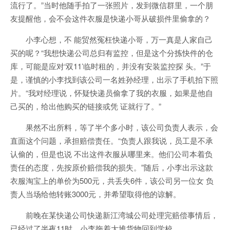
流行了。”当时他随手拍了一张照片，发到微信群里，一个朋
友提醒他，会不会这件衣服是快递小哥从破损件里偷拿的？
小李心想，不 能贸然冤枉快递小哥，万一真是人家自己
买的呢？“我想快递公司总归有监控，但是这个分拣快件的仓
库，可能是应对‘双11’临时租的，并没有安装监控探 头。”于
是，谨慎的小李找到该公司一名姓孙经理，出示了
手机
拍下照
片。“我对经理说，怀疑快递员偷拿了我的衣服，如果是他自
己买的，给出他购买的链接或凭 证就行了。”
果然不出所料，等了半个多小时，该公司负责人表示，会
直面这个问题，承担赔偿责任。“负责人跟我说，员工是不承
认偷的，但是也说 不出这件衣服从哪里来。他们公司本着负
责任的态度，先按原价赔偿我的损失。”随后，小李出示这款
衣服淘宝上的单价为500元，共丢失6件，该公司另一位女 负
责人当场给他转账3000元，并希望取得他的谅解。
前晚在某快递公司快递新江湾城公司处理完赔偿事情后，
已经过了半夜11时，小李拖着大堆货物回到学校。