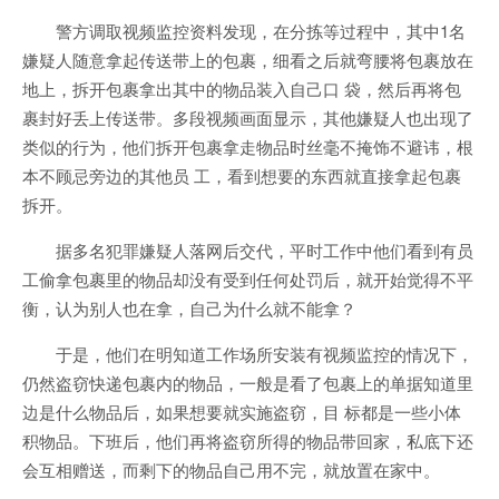
警方调取视频监控资料发现，在分拣等过程中，其中1名
嫌疑人随意拿起传送带上的包裹，细看之后就弯腰将包裹放在
地上，拆开包裹拿出其中的物品装入自己口 袋，然后再将包
裹封好丢上传送带。多段视频画面显示，其他嫌疑人也出现了
类似的行为，他们拆开包裹拿走物品时丝毫不掩饰不避讳，根
本不顾忌旁边的其他员 工，看到想要的东西就直接拿起包裹
拆开。
据多名犯罪嫌疑人落网后交代，平时工作中他们看到有员
工偷拿包裹里的物品却没有受到任何处罚后，就开始觉得不平
衡，认为别人也在拿，自己为什么就不能拿？
于是，他们在明知道工作场所安装有视频监控的情况下，
仍然盗窃快递包裹内的物品，一般是看了包裹上的单据知道里
边是什么物品后，如果想要就实施盗窃，目 标都是一些小体
积物品。下班后，他们再将盗窃所得的物品带回家，私底下还
会互相赠送，而剩下的物品自己用不完，就放置在家中。