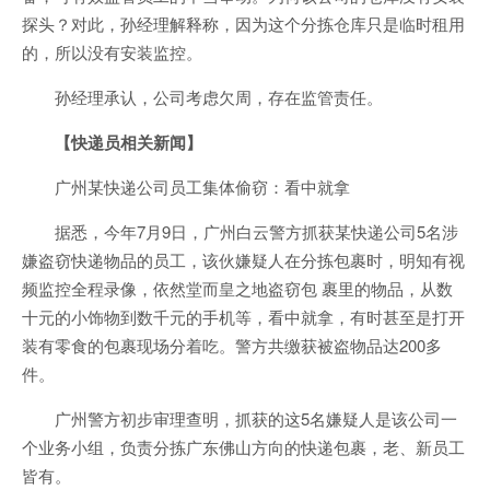
探头？对此，孙经理解释称，因为这个分拣仓库只是临时租用
的，所以没有安装监控。
孙经理承认，公司考虑欠周，存在监管责任。
【快递员相关新闻】
广州某快递公司员工集体偷窃：看中就拿
据悉，今年7月9日，广州白云警方抓获某快递公司5名涉
嫌盗窃快递物品的员工，该伙嫌疑人在分拣包裹时，明知有视
频监控全程录像，依然堂而皇之地盗窃包 裹里的物品，从数
十元的小饰物到数千元的手机等，看中就拿，有时甚至是打开
装有零食的包裹现场分着吃。警方共缴获被盗物品达200多
件。
广州警方初步审理查明，抓获的这5名嫌疑人是该公司一
个业务小组，负责分拣广东佛山方向的快递包裹，老、新员工
皆有。