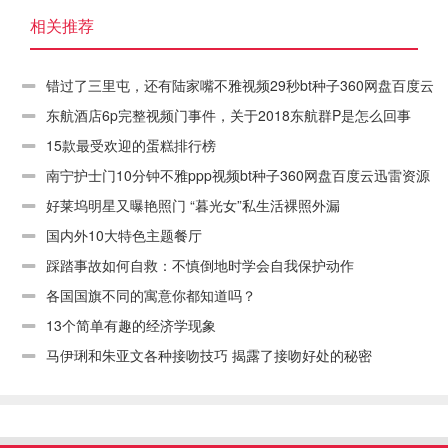
相关推荐
错过了三里屯，还有陆家嘴不雅视频29秒bt种子360网盘百度云
迅雷资源链接下载
东航酒店6p完整视频门事件，关于2018东航群P是怎么回事
15款最受欢迎的蛋糕排行榜
南宁护士门10分钟不雅ppp视频bt种子360网盘百度云迅雷资源
链接下载
好莱坞明星又曝艳照门 “暮光女”私生活裸照外漏
国内外10大特色主题餐厅
踩踏事故如何自救：不慎倒地时学会自我保护动作
各国国旗不同的寓意你都知道吗？
13个简单有趣的经济学现象
马伊琍和朱亚文各种接吻技巧 揭露了接吻好处的秘密