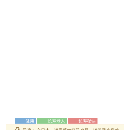
健康
长寿老人
长寿秘诀
导读： 在日本，裙带菜大酱汤也是一道很受欢迎的