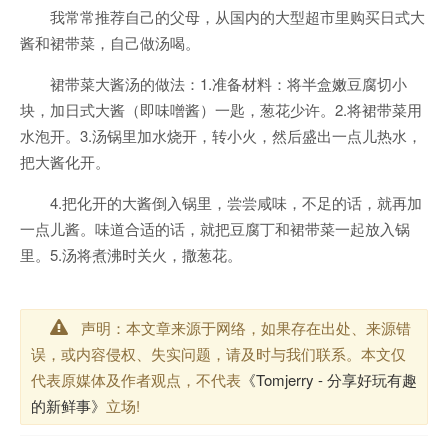
我常常推荐自己的父母，从国内的大型超市里购买日式大
酱和裙带菜，自己做汤喝。
裙带菜大酱汤的做法：1.准备材料：将半盒嫩豆腐切小
块，加日式大酱（即味噌酱）一匙，葱花少许。2.将裙带菜用
水泡开。3.汤锅里加水烧开，转小火，然后盛出一点儿热水，
把大酱化开。
4.把化开的大酱倒入锅里，尝尝咸味，不足的话，就再加
一点儿酱。味道合适的话，就把豆腐丁和裙带菜一起放入锅
里。5.汤将煮沸时关火，撒葱花。
声明：本文章来源于网络，如果存在出处、来源错
误，或内容侵权、失实问题，请及时与我们联系。本文仅
代表原媒体及作者观点，不代表
《Tomjerry - 分享好玩有趣
的新鲜事》
立场!