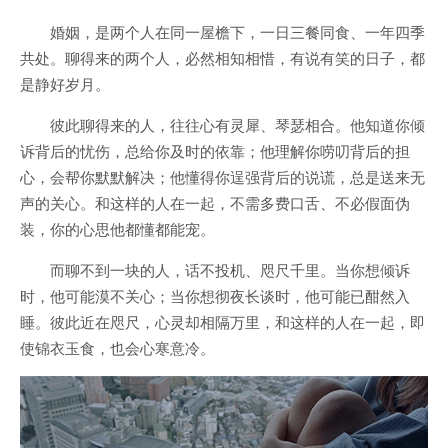
婚姻
，是两个人在同一屋檐下，一日三餐同食、一年四季
共处。聊得来的两个人，必然相知相惜，有说有笑的日子，都
是静好岁月。
彼此聊得来的人，往往心有灵犀、琴瑟相合。他知道你倾
诉背后的忧伤，总给你及时的依靠；他理解你唠叨背后的担
心，会帮你默默解决；他懂得你逞强背后的说谎，总是送来无
声的关心。和这样的人在一起，不需多费口舌、不必假面伪
装，你的心思他都懂都能宠。
而聊不到一块的人，话不投机、咫尺千里。当你想倾诉
时，他可能漠不关心；当你想彻夜长谈时，他可能已酣然入
睡。彼此近在咫尺，心灵却相隔万里，和这样的人在一起，即
使锦衣玉食，也会心寒意冷。