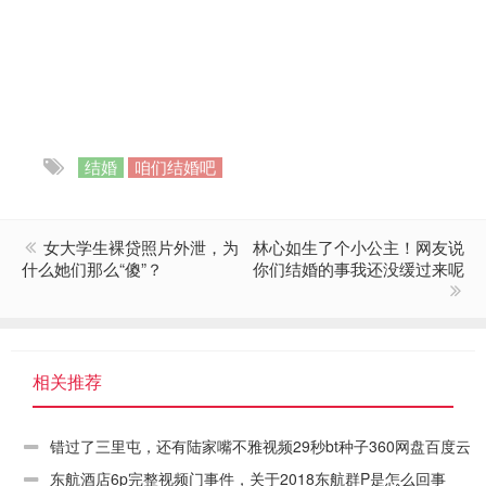
结婚
咱们结婚吧
女大学生裸贷照片外泄，为
林心如生了个小公主！网友说
什么她们那么“傻”？
你们结婚的事我还没缓过来呢
相关推荐
错过了三里屯，还有陆家嘴不雅视频29秒bt种子360网盘百度云
迅雷资源链接下载
东航酒店6p完整视频门事件，关于2018东航群P是怎么回事