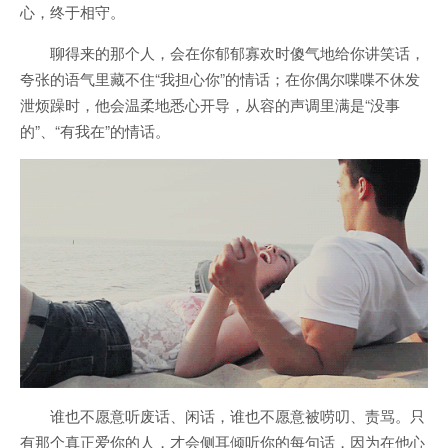
心，终于相守。
聊得来的那个人，会在你郁郁寡欢时傻气地给你讲笑话，
夸张的语气里藏不住“我担心你”的情话；在你偶尔喋喋不休发
泄烦躁时，他会温柔地悉心开导，从容的声调里满是“没事
的”、“有我在”的情话。
谁也不愿意听废话、闲话，谁也不愿意被唠叨、责骂。只
有那个真正爱你的人，才会侧耳倾听你的每句话，因为在他心