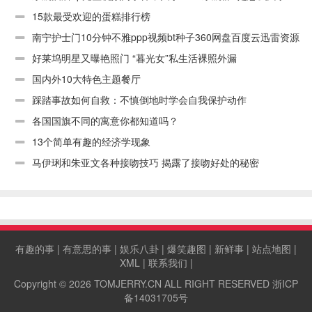
15款最受欢迎的蛋糕排行榜
南宁护士门10分钟不雅ppp视频bt种子360网盘百度云迅雷资源
链接下载
好莱坞明星又曝艳照门 “暮光女”私生活裸照外漏
国内外10大特色主题餐厅
踩踏事故如何自救：不慎倒地时学会自我保护动作
各国国旗不同的寓意你都知道吗？
13个简单有趣的经济学现象
马伊琍和朱亚文各种接吻技巧 揭露了接吻好处的秘密
有趣的事
|
有意思的事
|
娱乐八卦
|
爆笑趣图
|
新鲜事
|
站点地图
|
XML
|
联系我们
|
Copyright © 2026
TOMJERRY.CN
ALL RIGHT RESERVED
浙ICP
备14031705号