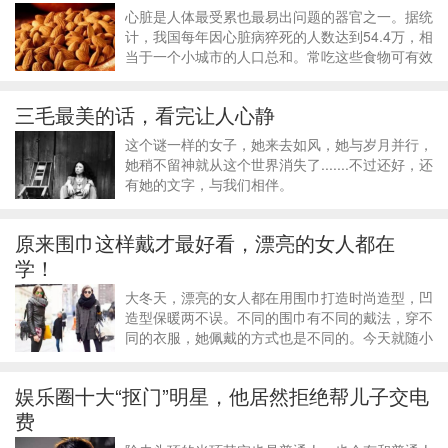
心脏是人体最受累也最易出问题的器官之一。据统
计，我国每年因心脏病猝死的人数达到54.4万，相
当于一个小城市的人口总和。常吃这些食物可有效
降低心脏病患病率。杏仁：它包含植物固醇，长期
食用杏仁可减低坏胆固醇，减少罹患心脏病的风
三毛最美的话，看完让人心静
险。番茄：丰富的番茄红素对心血管具有保
这个谜一样的女子，她来去如风，她与岁月并行，
她稍不留神就从这个世界消失了.......不过还好，还
有她的文字，与我们相伴。
原来围巾这样戴才最好看，漂亮的女人都在
学！
大冬天，漂亮的女人都在用围巾打造时尚造型，凹
造型保暖两不误。不同的围巾有不同的戴法，穿不
同的衣服，她佩戴的方式也是不同的。今天就随小
编一起来看看这些潮人是怎么打扮自己的吧！不用
问为什么，跟着学就对了！1、围着脖子转圈圈非
娱乐圈十大“抠门”明星，他居然拒绝帮儿子交电
常简单的方式，无论围巾多长，穿短上衣
费