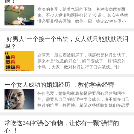
病！
寒冷的冬季，随着气温的下降，各种疾病席卷而
来。不少人逐渐和医院打起了"交道"。其实有些病
没必要非得去医院！教你一招，搞定27种冬季小
毛病！
“好男人”一个接一个出轨，女人就只能默默流泪
吗？
​这两天，朋友圈被刷屏了，满屏都是林丹出轨了。
原来本是“吃瓜的群众”，瞬间变成了一群“愤怒的
小鸟”，大家一致对林丹进行了口诛笔伐。“讨
伐”出轨男自然是必要的，不过小编以为，我们应
该把更多的目光投向他们的妻子，因为妻子才是最
一个女人成功的婚姻经历 ，教你学会经营
大的受害者。
​任何恋爱，婚姻和家庭都是需要用心经营和呵护
的。需要从自己的错误中学会成长，决不能在自己
摔过的坑里一摔再摔。希望这些经验姐妹们在恋爱
和婚姻中用得上。恋爱和婚姻，是一个女生一生最
大的考验，我们的生长绝大多数都源于此，希望每
常吃这34种“强心”食物，让你有一颗“强悍的
个人都能收获属于自己的幸福！
心”！