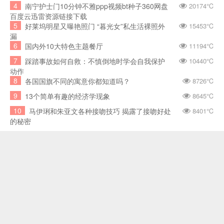
4
南宁护士门10分钟不雅ppp视频bt种子360网盘
20174℃
百度云迅雷资源链接下载
5
好莱坞明星又曝艳照门 “暮光女”私生活裸照外
15453℃
漏
6
国内外10大特色主题餐厅
11194℃
7
踩踏事故如何自救：不慎倒地时学会自我保护
10440℃
动作
8
各国国旗不同的寓意你都知道吗？
8726℃
9
13个简单有趣的经济学现象
8645℃
10
马伊琍和朱亚文各种接吻技巧 揭露了接吻好处
8401℃
的秘密