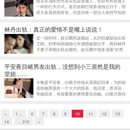
除去头顶的光环其实也是普通人，也会有和普通人
一样的行为方式。老百姓精打细算省钱过日子，明
星大多虽然很富有，但是仍有一部分人保持节俭的
习惯，甚至省钱省到家，比普通老百姓还过。小编
和大家看看这些省钱省到家了的“抠门”明星们！古
林丹出轨：真正的爱情不是嘴上说说！
天乐古天乐给粉丝发红包，里面装的不
近一段时间，娱乐圈风波频起，从刘恺威疑似出轨
王鸥，到李响孙骁骁七年感情破裂分手，再到林丹
于妻子孕期出轨女模特。娱乐圈中很多顶着“好男
人”人设的明星都因为出轨而导致形象破裂，例如
之前的陈赫、文章。很多大家曾经艳羡的情侣档，
平安夜目睹男友出轨，没想到小三居然是我的
最终都分道扬镳，各自天涯了。大家不禁
堂姐……
今晚是平安夜，白晓月特地从英国赶回来，为的就
是给她男朋友一个大大的惊喜。电话里，席泽说，
等她回来，有很重要的事情要告诉她。白晓月期待
着，该不会是席泽要和她求婚吧！十一点半，她掐
准了时间带着满满的幸福和甜蜜来到席泽的家门
口，精致的包装袋里，有她亲自给席泽织的
«
1 ...
6
7
8
9
10
11
12
13
14
... 215
»