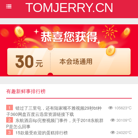
TOMJERRY.CN
有趣新鲜事排行榜
1
错过了三里屯，还有陆家嘴不雅视频29秒bt种
105623℃
子360网盘百度云迅雷资源链接下载
2
东航酒店6p完整视频门事件，关于2018东航群
30109℃
P是怎么回事
3
15款最受欢迎的蛋糕排行榜
24020℃