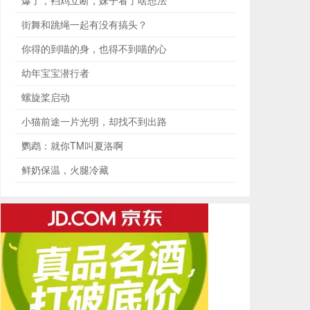
爆了，裆鸡立断，妹子看了啥想法
街舞和跳绳一起有没有搞头？
你得的到喵的身，也得不到喵的心
幼年宝宝潜行者
螺旋桨启动
小猫前途一片光明，却找不到出路
鹦鹉：就你TM叫夏洛啊
鲜奶保温，火腿冷藏