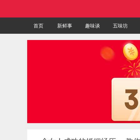
首页
新鲜事
趣味谈
五味坊