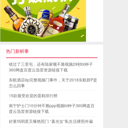
热门新鲜事
错过了三里屯，还有陆家嘴不雅视频29秒bt种子
360网盘百度云迅雷资源链接下载
东航酒店6p完整视频门事件，关于2018东航群P是
怎么回事
15款最受欢迎的蛋糕排行榜
南宁护士门10分钟不雅ppp视频bt种子360网盘百
度云迅雷资源链接下载
好莱坞明星又曝艳照门 “暮光女”私生活裸照外漏