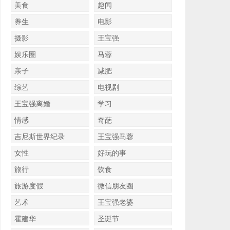
美食
趣闻
养生
电影
摄影
王宝强
娱乐圈
马蓉
亲子
减肥
综艺
电视剧
王宝强离婚
学习
情感
奇葩
吉尼斯世界纪录
王宝强马蓉
女性
好玩的事
旅行
饮食
旅游度假
微信朋友圈
艺术
王宝强老婆
霍建华
圣诞节