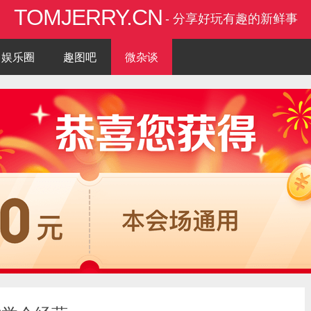
TOMJERRY.CN
- 分享好玩有趣的新鲜事
娱乐圈
趣图吧
微杂谈