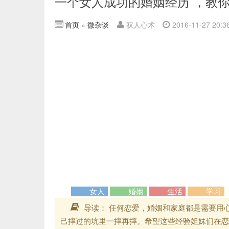
一个女人成功的婚姻经历 ，教
首页
»
微杂谈
驭人心术
2016-11-27 20:3
女人
婚姻
生活
学习
导读： ​任何恋爱，婚姻和家庭都是需要
己摔过的坑里一摔再摔。希望这些经验姐妹们在恋