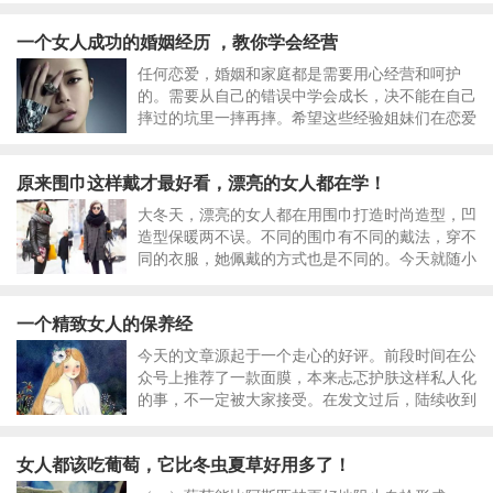
该把更多的目光投向他们的妻子，因为妻子才是最
一个女人成功的婚姻经历 ，教你学会经营
大的受害者。
​任何恋爱，婚姻和家庭都是需要用心经营和呵护
的。需要从自己的错误中学会成长，决不能在自己
摔过的坑里一摔再摔。希望这些经验姐妹们在恋爱
和婚姻中用得上。恋爱和婚姻，是一个女生一生最
大的考验，我们的生长绝大多数都源于此，希望每
原来围巾这样戴才最好看，漂亮的女人都在学！
个人都能收获属于自己的幸福！
大冬天，漂亮的女人都在用围巾打造时尚造型，凹
造型保暖两不误。不同的围巾有不同的戴法，穿不
同的衣服，她佩戴的方式也是不同的。今天就随小
编一起来看看这些潮人是怎么打扮自己的吧！不用
问为什么，跟着学就对了！1、围着脖子转圈圈非
一个精致女人的保养经
常简单的方式，无论围巾多长，穿短上衣
今天的文章源起于一个走心的好评。前段时间在公
众号上推荐了一款面膜，本来忐忑护肤这样私人化
的事，不一定被大家接受。在发文过后，陆续收到
了大家的反馈，看到“好用”、“超补水”、“嫩滑”这
些词高频出现的时候，我特别开心。评论里都洋溢
女人都该吃葡萄，它比冬虫夏草好用多了！
着收货后的惊喜，这给了我满满的