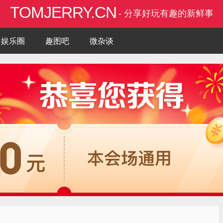
TOMJERRY.CN
- 分享好玩有趣的新鲜事
娱乐圈
趣图吧
微杂谈