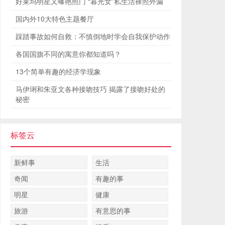
好莱坞明星又曝艳照门 “暮光女”私生活裸照外漏
国内外10大特色主题餐厅
踩踏事故如何自救：不慎倒地时学会自我保护动作
各国国旗不同的寓意你都知道吗？
13个简单有趣的经济学现象
马伊琍和朱亚文各种接吻技巧 揭露了接吻好处的
秘密
标签云
新鲜事
生活
奇闻
有趣的事
明星
健康
旅游
有意思的事