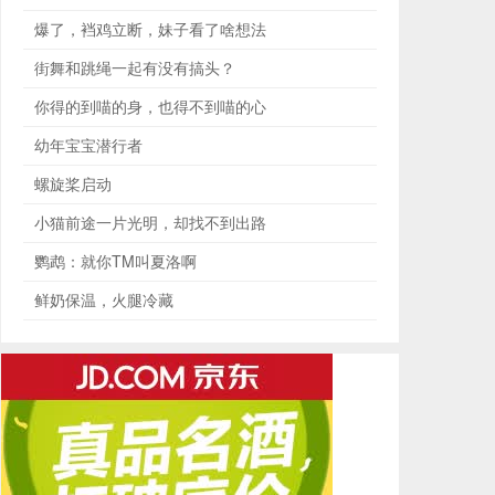
爆了，裆鸡立断，妹子看了啥想法
街舞和跳绳一起有没有搞头？
你得的到喵的身，也得不到喵的心
幼年宝宝潜行者
螺旋桨启动
小猫前途一片光明，却找不到出路
鹦鹉：就你TM叫夏洛啊
鲜奶保温，火腿冷藏