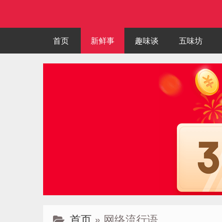
首页
新鲜事
趣味谈
五味坊
首页
» 网络流行语