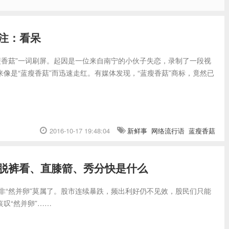
注：看呆
瘦香菇”一词刷屏。起因是一位来自南宁的小伙子失恋，录制了一段视
来像是“蓝瘦香菇”而迅速走红。有媒体发现，“蓝瘦香菇”商标，竟然已
2016-10-17 19:48:04
新鲜事
网络流行语
蓝瘦香菇
脱裤看、直膝箭、秀分快是什么
该非“然并卵”莫属了。股市连续暴跌，频出利好仍不见效，股民们只能
哀叹“然并卵”……