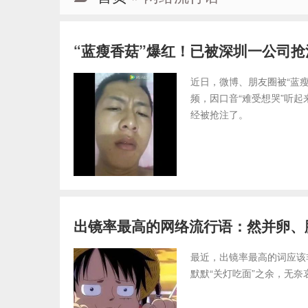
“蓝瘦香菇”爆红！已被深圳一公司抢
近日，微博、朋友圈被“蓝
频，因口音“难受想哭”听起
经被抢注了。
出镜率最高的网络流行语：然并卵、
​最近，出镜率最高的词应
默默“关灯吃面”之余，无奈