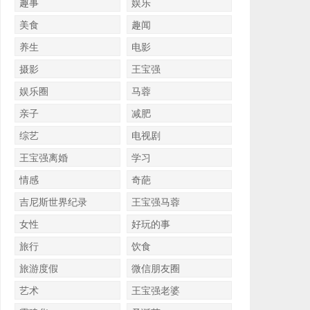
趣事
娱乐
美食
趣闻
养生
电影
摄影
王宝强
娱乐圈
马蓉
亲子
减肥
综艺
电视剧
王宝强离婚
学习
情感
奇葩
吉尼斯世界纪录
王宝强马蓉
女性
好玩的事
旅行
饮食
旅游度假
微信朋友圈
艺术
王宝强老婆