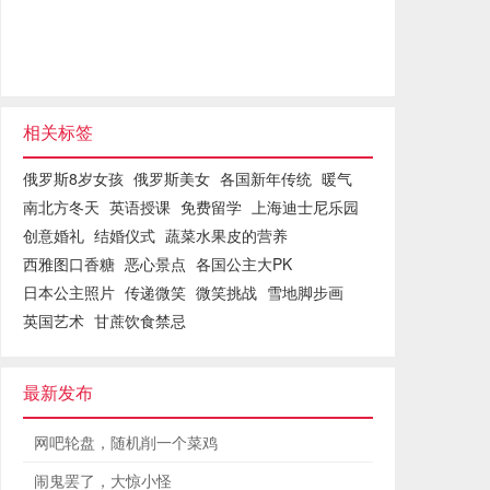
相关标签
俄罗斯8岁女孩
俄罗斯美女
各国新年传统
暖气
南北方冬天
英语授课
免费留学
上海迪士尼乐园
创意婚礼
结婚仪式
蔬菜水果皮的营养
西雅图口香糖
恶心景点
各国公主大PK
日本公主照片
传递微笑
微笑挑战
雪地脚步画
英国艺术
甘蔗饮食禁忌
最新发布
网吧轮盘，随机削一个菜鸡
闹鬼罢了，大惊小怪