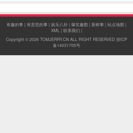
比特屋，向客人提供真正的“夏尔”（Shire）式体
验。
有趣的事
|
有意思的事
|
娱乐八卦
|
爆笑趣图
|
新鲜事
|
站点地图
|
XML
|
联系我们
|
Copyright © 2026
TOMJERRY.CN
ALL RIGHT RESERVED
浙ICP
备14031705号