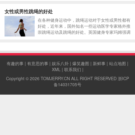
女性或男性跳绳的好处
在各种健身运动中，跳绳运动对于女性或男性都有
好处，近年来，国外知名一些运动医学专家格外推
崇跳绳运动及跳绳的好处。英国健身专家玛姆强调
说，跳绳能增强人体心血管、呼吸和神经系统的功
能。他的研究证实，跳绳可以预防诸如糖尿病、关
节炎、肥胖症、骨质疏松、高血压、肌肉
有趣的事
|
有意思的事
|
娱乐八卦
|
爆笑趣图
|
新鲜事
|
站点地图
|
XML
|
联系我们
|
Copyright © 2026
TOMJERRY.CN
ALL RIGHT RESERVED
浙ICP
备14031705号