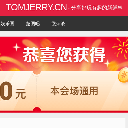
TOMJERRY.CN
- 分享好玩有趣的新鲜事
娱乐圈
趣图吧
微杂谈