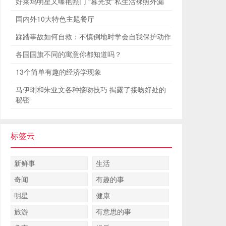
好莱坞明星又曝艳照门 “暮光女”私生活裸照外漏
国内外10大特色主题餐厅
踩踏事故如何自救：不慎倒地时学会自我保护动作
各国国旗不同的寓意你都知道吗？
13个简单有趣的经济学现象
马伊琍和朱亚文各种接吻技巧 揭露了接吻好处的
秘密
标签云
新鲜事
生活
奇闻
有趣的事
明星
健康
旅游
有意思的事