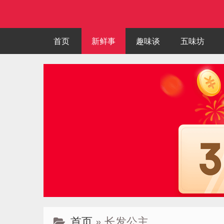
首页
新鲜事
趣味谈
五味坊
首页
» 长发公主