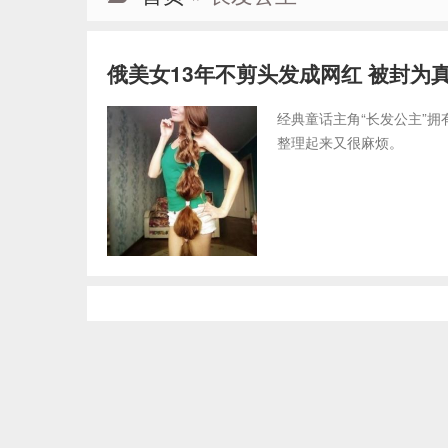
俄美女13年不剪头发成网红 被封为
经典童话主角“长发公主”
整理起来又很麻烦。