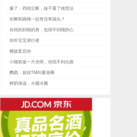
爆了，裆鸡立断，妹子看了啥想法
街舞和跳绳一起有没有搞头？
你得的到喵的身，也得不到喵的心
幼年宝宝潜行者
螺旋桨启动
小猫前途一片光明，却找不到出路
鹦鹉：就你TM叫夏洛啊
鲜奶保温，火腿冷藏