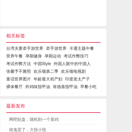
相关标签
台湾夫妻牵手游世界
牵手游世界
卡通主题午餐
营养午餐
孕期健身
孕期运动
考试作弊技巧
考试作弊方法
中国Style
外国人眼中的中国人
张馨予不雅照
欢乐颂第二季
欢乐颂电视剧
童话世界图片
年龄最大初产妇
印度老太产子
裸体餐厅
炸鸡味指甲油
肯德基指甲油
早餐小吃
最新发布
网吧轮盘，随机削一个菜鸡
闹鬼罢了，大惊小怪