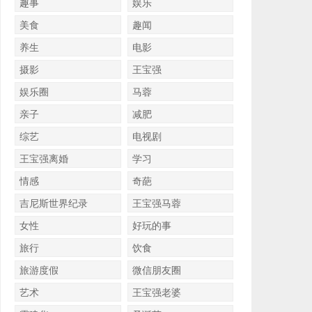
趣事
娱乐
美食
趣闻
养生
电影
摄影
王宝强
娱乐圈
马蓉
亲子
减肥
综艺
电视剧
王宝强离婚
学习
情感
奇葩
吉尼斯世界纪录
王宝强马蓉
女性
好玩的事
旅行
饮食
旅游度假
微信朋友圈
艺术
王宝强老婆