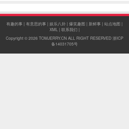
容忍，一张近照让所有谣言不攻自破。
有趣的事
|
有意思的事
|
娱乐八卦
|
爆笑趣图
|
新鲜事
|
站点地图
|
XML
|
联系我们
|
Copyright © 2026
TOMJERRY.CN
ALL RIGHT RESERVED
浙ICP
备14031705号