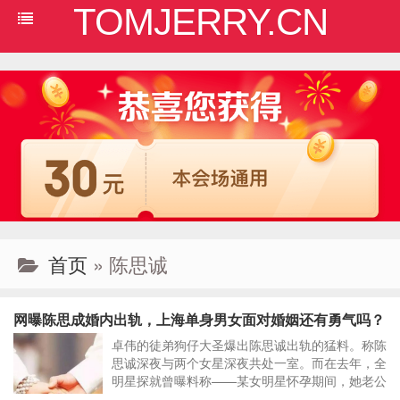
TOMJERRY.CN
首页
» 陈思诚
网曝陈思成婚内出轨，上海单身男女面对婚姻还有勇气吗？
卓伟的徒弟狗仔大圣爆出陈思诚出轨的猛料。称陈
思诚深夜与两个女星深夜共处一室。而在去年，全
明星探就曾曝料称——某女明星怀孕期间，她老公
在黄晓明婚礼上出轨，出轨的是婚礼上的工作人