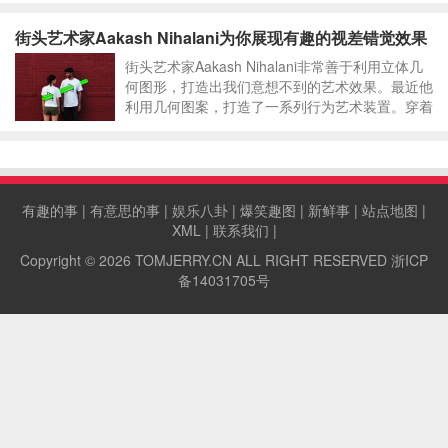
街头艺术家Aakash Nihalani为你展现有趣的视差错觉效果
街头艺术家Aakash Nihalani非常善于利用立体几
何图形，打造出我们意想不到的艺术效果。最近他
利用几何图案，打造了一系列行为艺术装置。穿着
白色T恤的模特站在摄像机前，荧光色的几何图形
从他们身体穿梭而过，让人不明觉厉。
有趣的事
|
有意思的事
|
娱乐八卦
|
爆笑趣图
|
新鲜事
|
站点地图
|
XML
|
联系我们
|
Copyright © 2026
TOMJERRY.CN
ALL RIGHT RESERVED
浙ICP
备14031705号