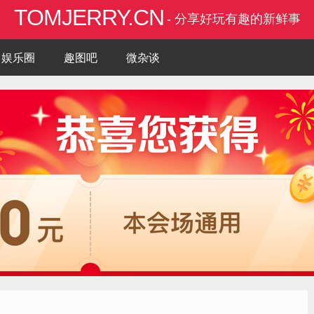
TOMJERRY.CN
- 分享好玩有趣的新鲜事
娱乐圈
趣图吧
微杂谈