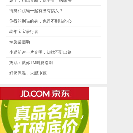
爆了，裆鸡立断，妹子看了啥想法
街舞和跳绳一起有没有搞头？
你得的到喵的身，也得不到喵的心
幼年宝宝潜行者
螺旋桨启动
小猫前途一片光明，却找不到出路
鹦鹉：就你TM叫夏洛啊
鲜奶保温，火腿冷藏