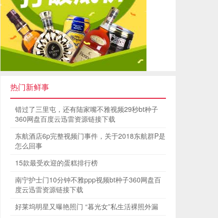
热门新鲜事
错过了三里屯，还有陆家嘴不雅视频29秒bt种子
360网盘百度云迅雷资源链接下载
东航酒店6p完整视频门事件，关于2018东航群P是
怎么回事
15款最受欢迎的蛋糕排行榜
南宁护士门10分钟不雅ppp视频bt种子360网盘百
度云迅雷资源链接下载
好莱坞明星又曝艳照门 “暮光女”私生活裸照外漏