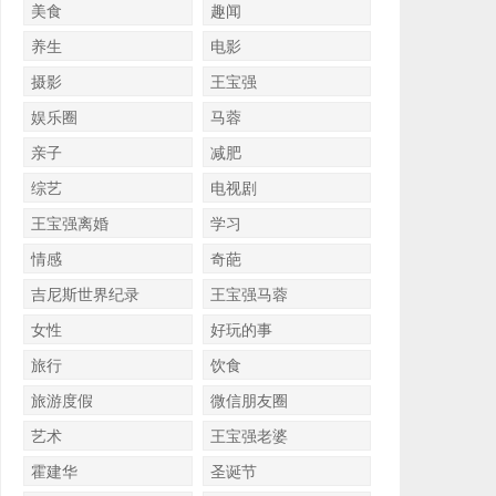
美食
趣闻
养生
电影
摄影
王宝强
娱乐圈
马蓉
亲子
减肥
综艺
电视剧
王宝强离婚
学习
情感
奇葩
吉尼斯世界纪录
王宝强马蓉
女性
好玩的事
旅行
饮食
旅游度假
微信朋友圈
艺术
王宝强老婆
霍建华
圣诞节