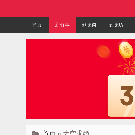
首页
新鲜事
趣味谈
五味坊
首页
» 太空求婚