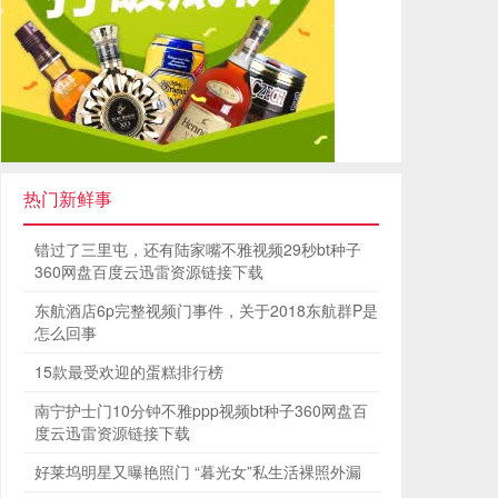
热门新鲜事
错过了三里屯，还有陆家嘴不雅视频29秒bt种子
360网盘百度云迅雷资源链接下载
东航酒店6p完整视频门事件，关于2018东航群P是
怎么回事
15款最受欢迎的蛋糕排行榜
南宁护士门10分钟不雅ppp视频bt种子360网盘百
度云迅雷资源链接下载
好莱坞明星又曝艳照门 “暮光女”私生活裸照外漏