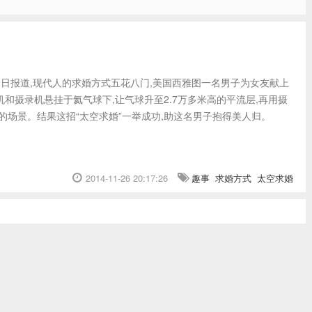
2日报道,现代人的求婚方式五花八门,美国西雅图一名男子为女友献上
机和摄录机悬挂于氦气球下,让气球升至2.7万多米高的平流层,再用摄
的场景。结果这招“太空求婚”一举成功,助这名男子抱得美人归。
2014-11-26 20:17:26
趣事
求婚方式
太空求婚