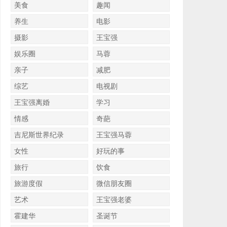
美食
趣闻
养生
电影
摄影
王宝强
娱乐圈
马蓉
亲子
减肥
综艺
电视剧
王宝强离婚
学习
情感
奇葩
吉尼斯世界纪录
王宝强马蓉
女性
好玩的事
旅行
饮食
旅游度假
微信朋友圈
艺术
王宝强老婆
霍建华
圣诞节