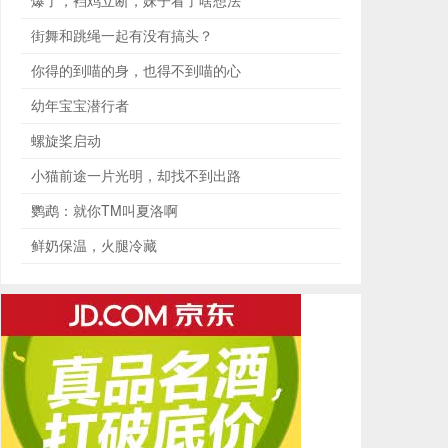
爆了，裆鸡立断，妹子看了啥想法
街舞和跳绳一起有没有搞头？
你得的到喵的身，也得不到喵的心
幼年宝宝潜行者
螺旋桨启动
小猫前途一片光明，却找不到出路
鹦鹉：就你TM叫夏洛啊
鲜奶保温，火腿冷藏