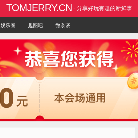
TOMJERRY.CN
- 分享好玩有趣的新鲜事
娱乐圈
趣图吧
微杂谈