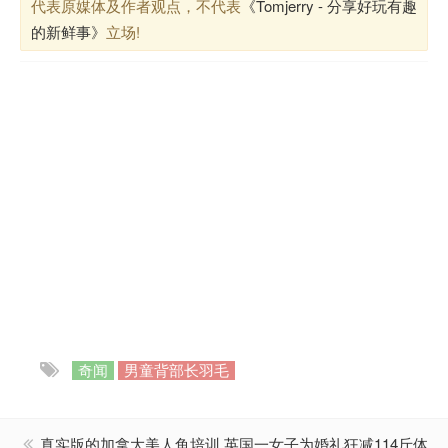
代表原媒体及作者观点，不代表
《Tomjerry - 分享好玩有趣
的新鲜事》
立场!
奇闻
男童背部长羽毛
真实版的加拿大美人鱼培训
英国一女子为婚礼狂减114斤体