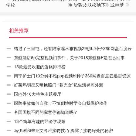
学校
重 导致皮肤松弛下垂成噩梦
相关推荐
错过了三里屯，还有陆家嘴不雅视频29秒bt种子360网盘百度云
迅雷资源链接下载
东航酒店6p完整视频门事件，关于2018东航群P是怎么回事
15款最受欢迎的蛋糕排行榜
南宁护士门10分钟不雅ppp视频bt种子360网盘百度云迅雷资源
链接下载
好莱坞明星又曝艳照门 “暮光女”私生活裸照外漏
国内外10大特色主题餐厅
踩踏事故如何自救：不慎倒地时学会自我保护动作
各国国旗不同的寓意你都知道吗？
13个简单有趣的经济学现象
马伊琍和朱亚文各种接吻技巧 揭露了接吻好处的秘密