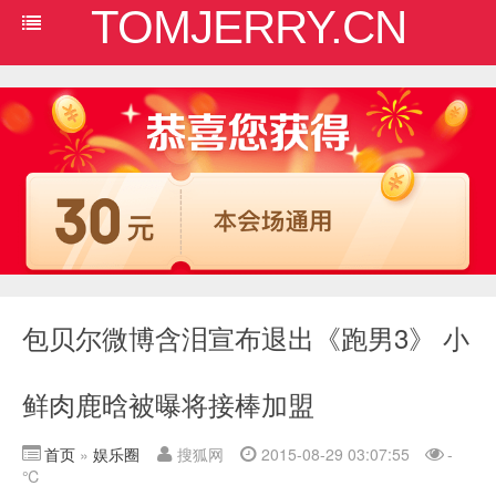
TOMJERRY.CN
包贝尔微博含泪宣布退出《跑男3》 小
鲜肉鹿晗被曝将接棒加盟
首页
»
娱乐圈
搜狐网
2015-08-29 03:07:55
-
℃