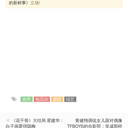
的新鲜事》
立场!
跑男
包贝尔
鹿晗
综艺
《花千骨》大结局 霍建华：
黄健翔调侃女儿面对偶像
白子画爱得隐晦
TFBOYS的合影照：笑成那样