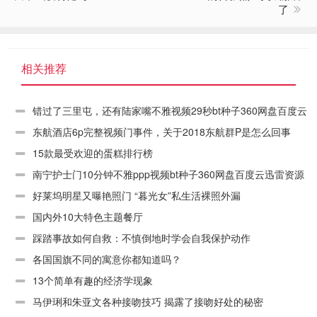
了
相关推荐
错过了三里屯，还有陆家嘴不雅视频29秒bt种子360网盘百度云
迅雷资源链接下载
东航酒店6p完整视频门事件，关于2018东航群P是怎么回事
15款最受欢迎的蛋糕排行榜
南宁护士门10分钟不雅ppp视频bt种子360网盘百度云迅雷资源
链接下载
好莱坞明星又曝艳照门 “暮光女”私生活裸照外漏
国内外10大特色主题餐厅
踩踏事故如何自救：不慎倒地时学会自我保护动作
各国国旗不同的寓意你都知道吗？
13个简单有趣的经济学现象
马伊琍和朱亚文各种接吻技巧 揭露了接吻好处的秘密