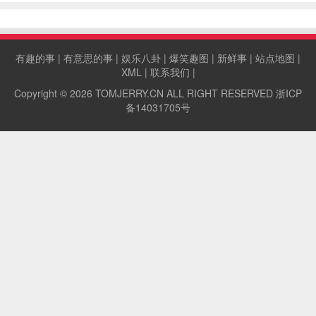
孪生姐妹。
有趣的事
|
有意思的事
|
娱乐八卦
|
爆笑趣图
|
新鲜事
|
站点地图
|
XML
|
联系我们
|
Copyright © 2026
TOMJERRY.CN
ALL RIGHT RESERVED
浙ICP
备14031705号