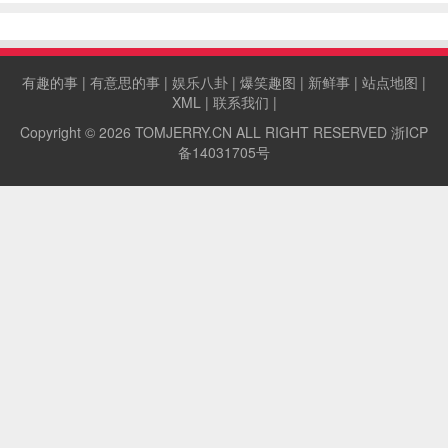
图为性感与力量并存的钢管舞者。
有趣的事
|
有意思的事
|
娱乐八卦
|
爆笑趣图
|
新鲜事
|
站点地图
|
XML
|
联系我们
|
Copyright © 2026
TOMJERRY.CN
ALL RIGHT RESERVED
浙ICP
备14031705号