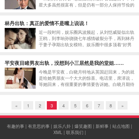
星大多虽然很富有，但是仍有一部分人保持节俭的
习惯，甚至省钱省到家，比普通老百姓还过。小编
和大家看看这些省钱省到家了的“抠门”明星们！古
林丹出轨：真正的爱情不是嘴上说说！
天乐古天乐给粉丝发红包，里面装的不
近一段时间，娱乐圈风波频起，从刘恺威疑似出轨
王鸥，到李响孙骁骁七年感情破裂分手，再到林丹
于妻子孕期出轨女模特。娱乐圈中很多顶着“好男
人”人设的明星都因为出轨而导致形象破裂，例如
之前的陈赫、文章。很多大家曾经艳羡的情侣档，
平安夜目睹男友出轨，没想到小三居然是我的堂姐……
最终都分道扬镳，各自天涯了。大家不禁
今晚是平安夜，白晓月特地从英国赶回来，为的就
是给她男朋友一个大大的惊喜。电话里，席泽说，
等她回来，有很重要的事情要告诉她。白晓月期待
着，该不会是席泽要和她求婚吧！十一点半，她掐
准了时间带着满满的幸福和甜蜜来到席泽的家门
口，精致的包装袋里，有她亲自给席泽织的
«
1
2
3
4
5
6
7
8
»
有趣的事
|
有意思的事
|
娱乐八卦
|
爆笑趣图
|
新鲜事
|
站点地图
|
XML
|
联系我们
|