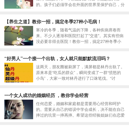
的。孩子们必须学会在外面的世界里保护自己，分
享五个有趣的童话小故事，让宝宝立刻学会自我保
护吧！
【养生之道】教你一招，搞定冬季27种小毛病！
寒冷的冬季，随着气温的下降，各种疾病席卷而
来。不少人逐渐和医院打起了"交道"。其实有些病
没必要非得去医院！教你一招，搞定27种冬季小
毛病！
“好男人”一个接一个出轨，女人就只能默默流泪吗？
​这两天，朋友圈被刷屏了，满屏都是林丹出轨了。
原来本是“吃瓜的群众”，瞬间变成了一群“愤怒的
小鸟”，大家一致对林丹进行了口诛笔伐。“讨
伐”出轨男自然是必要的，不过小编以为，我们应
该把更多的目光投向他们的妻子，因为妻子才是最
一个女人成功的婚姻经历 ，教你学会经营
大的受害者。
​任何恋爱，婚姻和家庭都是需要用心经营和呵护
的。需要从自己的错误中学会成长，决不能在自己
摔过的坑里一摔再摔。希望这些经验姐妹们在恋爱
和婚姻中用得上。恋爱和婚姻，是一个女生一生最
大的考验，我们的生长绝大多数都源于此，希望每