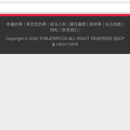
值850万美元，是全球最贵微型建筑。
有趣的事
|
有意思的事
|
娱乐八卦
|
爆笑趣图
|
新鲜事
|
站点地图
|
XML
|
联系我们
|
Copyright © 2026
TOMJERRY.CN
ALL RIGHT RESERVED
浙ICP
备14031705号